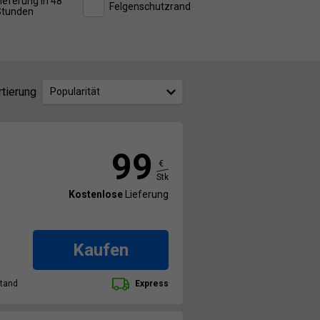
ieferung in 48
Felgenschutzrand
Stunden
rtierung
Popularität
99
€
Stk
Kostenlose
Lieferung
Kaufen
stand
Express