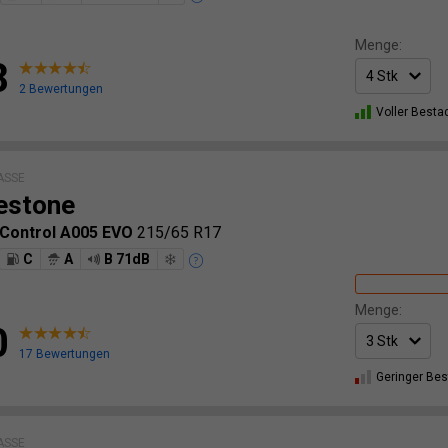
Menge:
8
2 Bewertungen
Voller Besta
ASSE
estone
Control A005 EVO
215/65 R17
C
A
B 71dB
Menge:
0
17 Bewertungen
Geringer Be
ASSE