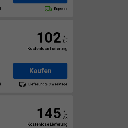
d
Express
102
€
Stk
Kostenlose
Lieferung
Kaufen
d
Lieferung 2-3 Werktage
145
€
Stk
Kostenlose
Lieferung