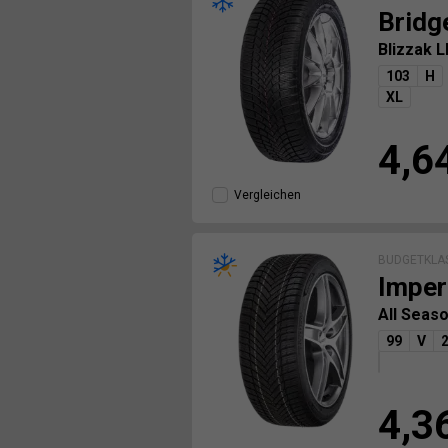
Bridg
Blizzak 
103
H
XL
4,6
Vergleichen
BUDGETKLA
Imper
All Seas
99
V
4,3