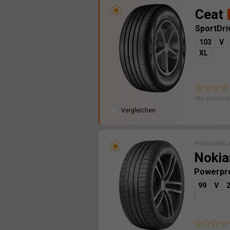
Ceat
SportDr
103
V
XL
Wir sammel
Vergleichen
PREMIUMKL
Nokia
Powerpr
99
V