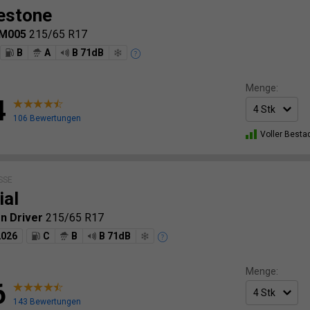
estone
LM005
215/65 R17
B
A
B 71dB
Menge:
4
106 Bewertungen
Voller Besta
SSE
ial
on Driver
215/65 R17
2026
C
B
B 71dB
Menge:
6
143 Bewertungen