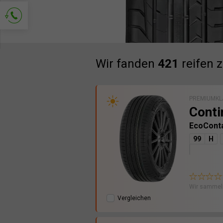
Kontakt anfordern
Wir fanden
421
reifen 
PREMIUMKL
Conti
EcoCont
99
H
Wir sammel
Vergleichen