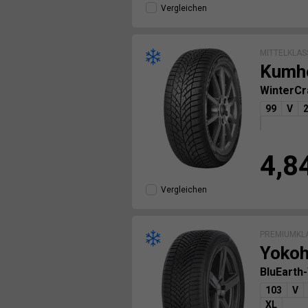
Vergleichen
MITTELKLAS
Kumh
WinterC
99
V
4,8
Vergleichen
PREMIUMKL
Yoko
BluEarth
103
V
XL