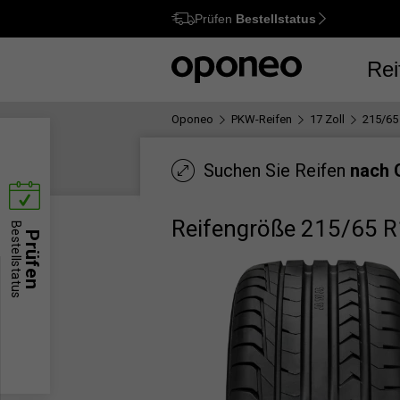
Prüfen
Bestellstatus
Ctrl
M
Rei
Oponeo
PKW-Reifen
17 Zoll
215/65
Suchen Sie Reifen
nach 
Reifengröße 215/65 
Bestellstatus
Prüfen