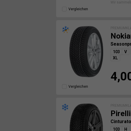
Wir sammel
Vergleichen
PREMIUMKL
Nokia
Seasonp
103
V
XL
4,0
Vergleichen
PREMIUMKL
Pirelli
Cinturat
103
H