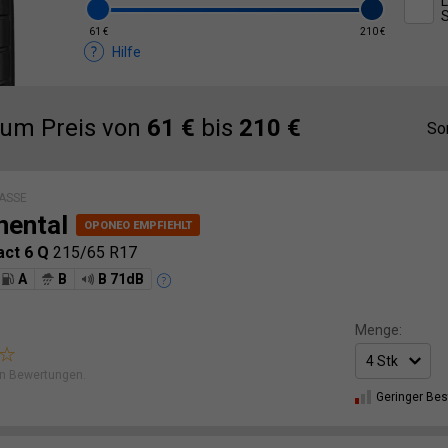
L
61 €
210 €
Hilfe
zum Preis von
61 €
bis
210 €
So
ASSE
nental
act 6 Q
215/65 R17
A
B
B 71dB
Menge:
n Bewertungen.
Geringer Be