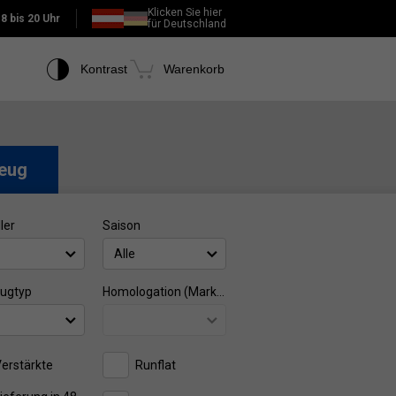
Klicken Sie hier
:
8 bis 20 Uhr
für Deutschland
Kontrast
Warenkorb
eug
ler
Saison
Alle
ugtyp
Homologation (Marke)
erstärkte
Runflat