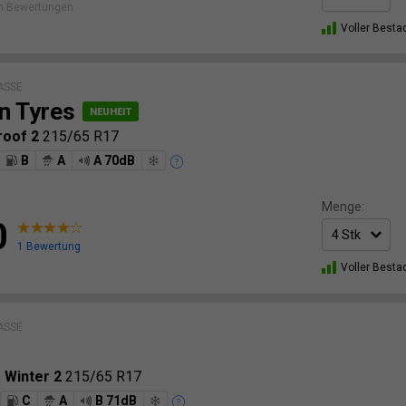
n Bewertungen.
Voller Besta
ASSE
n Tyres
roof 2
215/65 R17
B
A
A 70dB
Menge:
0
1 Bewertung
Voller Besta
ASSE
o Winter 2
215/65 R17
C
A
B 71dB