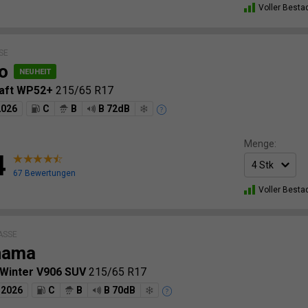
Voller Besta
SE
o
raft WP52+
215/65 R17
2026
C
B
B 72dB
Menge:
4
67 Bewertungen
Voller Besta
ASSE
hama
-Winter V906 SUV
215/65 R17
2026
C
B
B 70dB