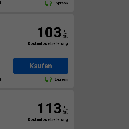
d
Express
103
€
Stk
Kostenlose
Lieferung
Kaufen
d
Express
113
€
Stk
Kostenlose
Lieferung