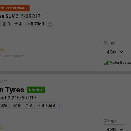
ive SUV
215/65 R17
B
A
B 70dB
Menge:
n Bewertungen.
Voller Besta
ASSE
n Tyres
oof 2
215/65 R17
2026
B
A
B 70dB
Menge: