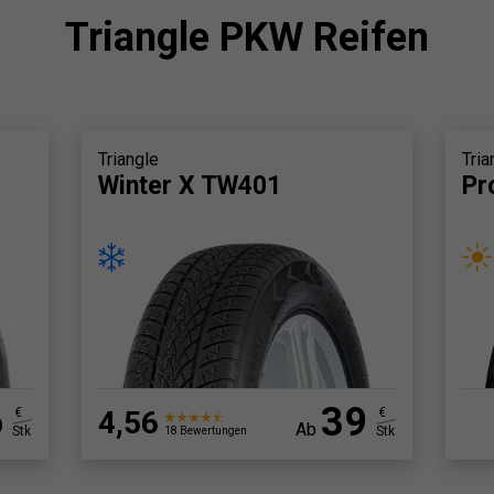
Triangle PKW Reifen
Triangle
Tria
Winter X TW401
Pr
6
39
€
4,56
€
Ab
Stk
Stk
18 Bewertungen