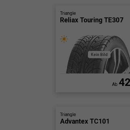
Triangle
Reliax Touring TE307
Kein Bild
4
Ab
Triangle
Advantex TC101