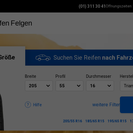
(01) 311 30 41
Öffnungszeiten
fen
Felgen
Größe
Suchen Sie Reifen
nach Fahrz
Breite
Profil
Durchmesser
Herstel
Tria
weitere Filter
Hilfe
205/55 R16
185/65 R15
195/65 R15
1