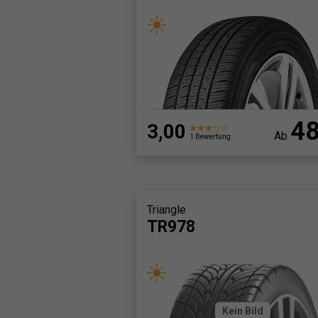
4
3,00
Ab
1 Bewertung
Triangle
TR978
Kein Bild