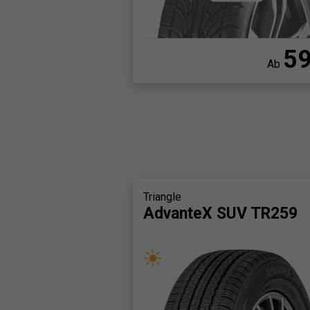
5
Ab
Triangle
AdvanteX SUV TR259