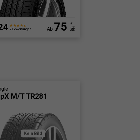
75
24
€
Ab
Stk
2 Bewertungen
ngle
ipX M/T TR281
Kein Bild