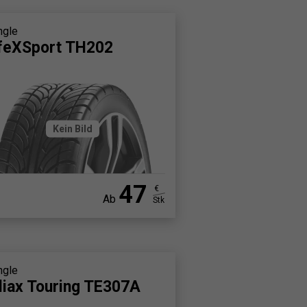
ngle
feXSport TH202
Kein Bild
47
€
Ab
Stk
ngle
liax Touring TE307A