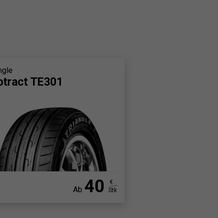
ngle
otract TE301
40
€
Ab
Stk