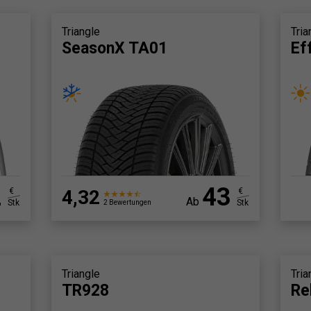
Triangle
Tria
SeasonX TA01
Ef
2
43
€
4,32
€
Ab
Stk
Stk
2 Bewertungen
Triangle
Tria
TR928
Re