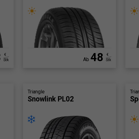
8
48
€
€
Ab
Stk
Stk
Triangle
Tria
Snowlink PL02
Sp