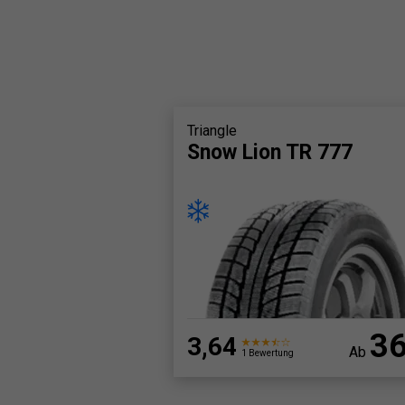
Triangle
Snow Lion TR 777
3
3,64
Ab
1 Bewertung