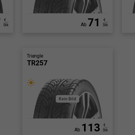
7
71
€
€
Ab
Stk
Stk
Triangle
TR257
Kein Bild
113
€
Ab
Stk