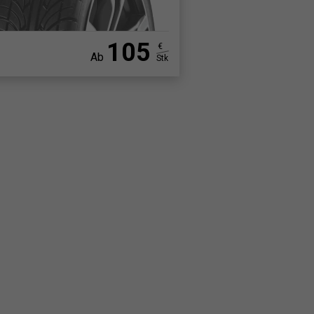
105
€
Ab
Stk