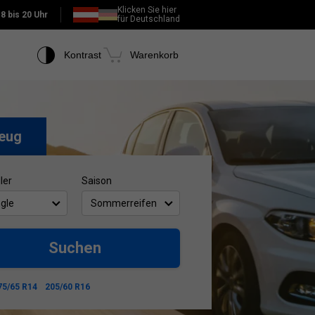
Klicken Sie hier
:
8 bis 20 Uhr
für Deutschland
Kontrast
Warenkorb
eug
ler
Saison
ngle
Sommerreifen
Suchen
75/65 R14
205/60 R16