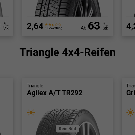
9
63
€
2,64
€
4,
Ab
Stk
Stk
1 Bewertung
Triangle 4x4-Reifen
Triangle
Tria
Agilex A/T TR292
Gr
Kein Bild