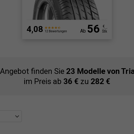
56
4,08
€
Ab
Stk
12 Bewertungen
Angebot finden Sie
23 Modelle von Tri
im Preis ab
36 €
zu
282 €