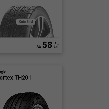
Kein Bild
58
€
Ab
Stk
ngle
ortex TH201