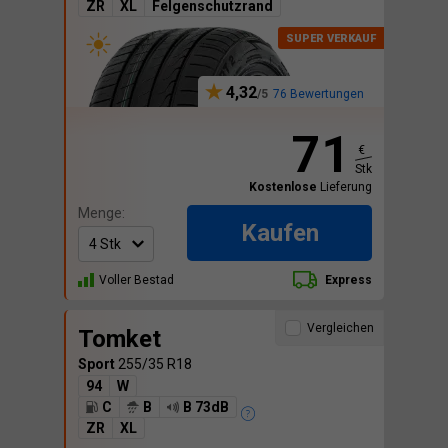
ZR
XL
Felgenschutzrand
4,32
76 Bewertungen
71
€
Stk
Kostenlose
Lieferung
Menge:
Kaufen
Voller Bestad
Express
Vergleichen
Tomket
Sport
255/35 R18
94
W
C
B
B 73dB
ZR
XL