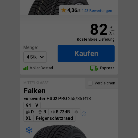
4,36
143 Bewertungen
82
€
Stk
Kostenlose
Lieferung
Menge:
Kaufen
Voller Bestad
Express
MITTELKLASSE
Vergleichen
Falken
Eurowinter HS02 PRO
255/35 R18
94
V
D
B
B 72dB
XL
Felgenschutzrand