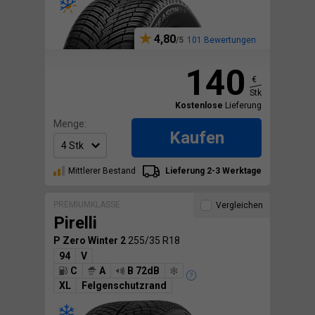
4,80
101 Bewertungen
140
€
Stk
Kostenlose
Lieferung
Menge:
Kaufen
Mittlerer Bestand
Lieferung 2-3 Werktage
PREMIUMKLASSE
Vergleichen
Pirelli
P Zero Winter 2
255/35 R18
94
V
C
A
B 72dB
XL
Felgenschutzrand