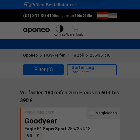
Prüfen
Bestellstatus
Ctrl
M
(01) 311 30 41
Öffnungszeiten:
8 bis 20 Uhr
Reifen
Felgen
Kontrast
Warenkorb
Oponeo
PKW-Reifen
18 Zoll
255/35 R18
Sortierung
Filter
(0)
Popularität
Wir fanden
180
reifen zum Preis von
60 €
bis
390 €
PREMIUMKLASSE
Vergleichen
Goodyear
Eagle F1 SuperSport
255/35 R18
94
Y