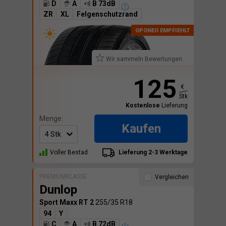
D
A
B 73dB
ZR
XL
Felgenschutzrand
Wir sammeln Bewertungen.
125
€
Stk
Kostenlose
Lieferung
Menge:
Kaufen
Voller Bestad
Lieferung 2-3 Werktage
PREMIUMKLASSE
Vergleichen
Dunlop
Sport Maxx RT 2
255/35 R18
94
Y
C
A
B 72dB