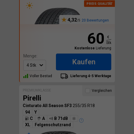
4,32
20 Bewertungen
60
€
Stk
Kostenlose
Lieferung
Menge:
Kaufen
Voller Bestad
Lieferung 4-5 Werktage
PREMIUMKLASSE
Vergleichen
Pirelli
Cinturato All Season SF3
255/35 R18
94
Y
C
A
B 71dB
XL
Felgenschutzrand