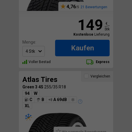
4,76
21 Bewertungen
149
€
Stk
Kostenlose
Lieferung
Menge:
Kaufen
Voller Bestad
Express
Vergleichen
Atlas Tires
Green 3 4S
255/35 R18
94
W
C
B
A 69dB
XL
Wir sammeln Bewertungen.