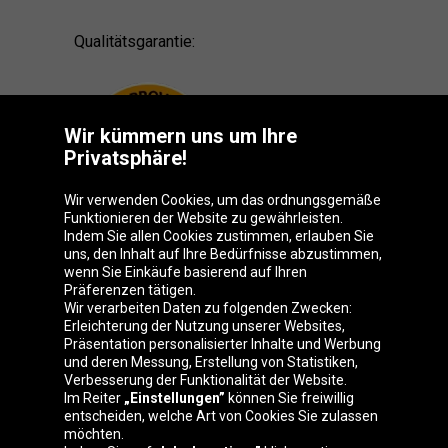
Qualitätsgarantie:
Wir kümmern uns um Ihre
Privatsphäre!
Wir verwenden Cookies, um das ordnungsgemäße
Funktionieren der Website zu gewährleisten.
Indem Sie allen Cookies zustimmen, erlauben Sie
uns, den Inhalt auf Ihre Bedürfnisse abzustimmen,
wenn Sie Einkäufe basierend auf Ihren
Präferenzen tätigen.
Oponeo-Gruppe
Wir verarbeiten Daten zu folgenden Zwecken:
Erleichterung der Nutzung unserer Websites,
Präsentation personalisierter Inhalte und Werbung
und deren Messung, Erstellung von Statistiken,
Verbesserung der Funktionalität der Website.
Belgique
Česká
Deutschland
Éire
Im Reiter
„Einstellungen”
können Sie freiwillig
republika
entscheiden, welche Art von Cookies Sie zulassen
möchten.