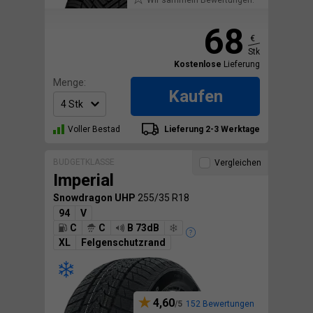
68
€
Stk
Kostenlose
Lieferung
Menge:
Kaufen
Voller Bestad
Lieferung 2-3 Werktage
BUDGETKLASSE
Vergleichen
Imperial
Snowdragon UHP
255/35 R18
94
V
C
C
B 73dB
XL
Felgenschutzrand
4,60
152 Bewertungen