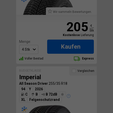
Wir sammeln Bewertungen.
205
€
Stk
Kostenlose
Lieferung
Menge:
Kaufen
Voller Bestad
Express
BUDGETKLASSE
Vergleichen
Imperial
All Season Driver
255/35 R18
94
Y
2026
C
B
B 72dB
XL
Felgenschutzrand