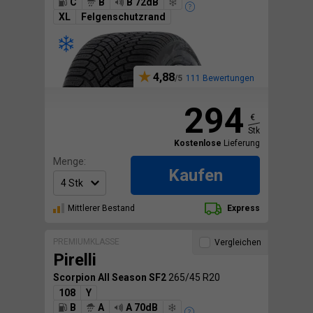
C
B
B 72dB
XL
Felgenschutzrand
4,88
111 Bewertungen
294
€
Stk
Kostenlose
Lieferung
Menge:
Kaufen
Mittlerer Bestand
Express
PREMIUMKLASSE
Vergleichen
Pirelli
Scorpion All Season SF2
265/45 R20
108
Y
B
A
A 70dB