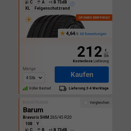
C
A
B 73dB
XL
Felgenschutzrand
4,64
68 Bewertungen
212
€
Stk
Kostenlose
Lieferung
Menge:
Kaufen
Voller Bestad
Lieferung 3-4 Werktage
BUDGETKLASSE
Vergleichen
Barum
Bravuris 5HM
265/45 R20
108
Y
C
B
B 73dB