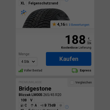
XL
Felgenschutzrand
4,16
3 Bewertungen
188
€
Stk
Kostenlose
Lieferung
Menge:
Kaufen
Voller Bestad
Express
PREMIUMKLASSE
Vergleichen
Bridgestone
Blizzak LM005
265/45 R20
108
V
C
A
B 73dB