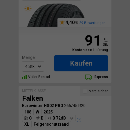
4,40
29 Bewertungen
91
€
Stk
Kostenlose
Lieferung
Menge:
Kaufen
Voller Bestad
Express
MITTELKLASSE
Vergleichen
Falken
Eurowinter HS02 PRO
265/45 R20
108
W
2025
C
B
B 72dB
XL
Felgenschutzrand