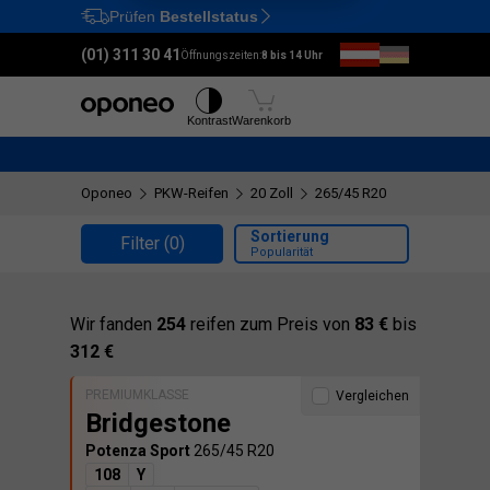
Prüfen
Bestellstatus
Ctrl
M
(01) 311 30 41
Öffnungszeiten:
8 bis 14 Uhr
Reifen
Felgen
Kontrast
Warenkorb
Oponeo
PKW-Reifen
20 Zoll
265/45 R20
Sortierung
Filter
(0)
Popularität
Wir fanden
254
reifen zum Preis von
83 €
bis
312 €
PREMIUMKLASSE
Vergleichen
Bridgestone
Potenza Sport
265/45 R20
108
Y