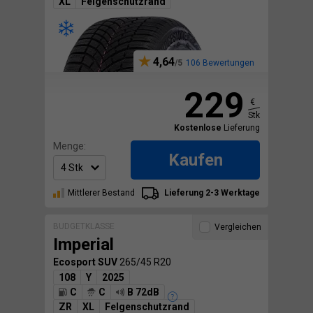
XL
Felgenschutzrand
4,64
106 Bewertungen
229
€
Stk
Kostenlose
Lieferung
Menge:
Kaufen
Mittlerer Bestand
Lieferung 2-3 Werktage
BUDGETKLASSE
Vergleichen
Imperial
Ecosport SUV
265/45 R20
108
Y
2025
C
C
B 72dB
ZR
XL
Felgenschutzrand