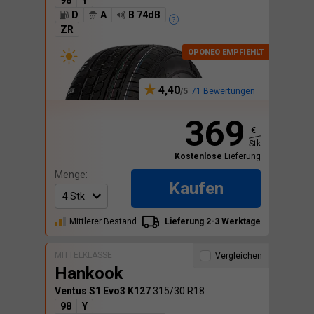
98
Y
D
A
B 74dB
ZR
4,40
71 Bewertungen
369
€
Stk
Kostenlose
Lieferung
Menge:
Kaufen
Mittlerer Bestand
Lieferung 2-3 Werktage
MITTELKLASSE
Vergleichen
Hankook
Ventus S1 Evo3 K127
315/30 R18
98
Y