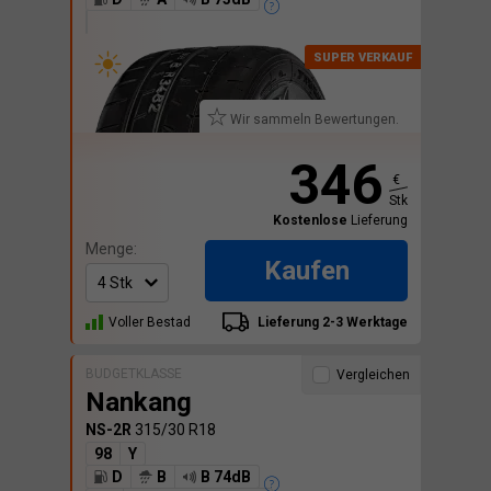
Wir sammeln Bewertungen.
346
€
Stk
Kostenlose
Lieferung
Menge:
Kaufen
Voller Bestad
Lieferung 2-3 Werktage
BUDGETKLASSE
Vergleichen
Nankang
NS-2R
315/30 R18
98
Y
D
B
B 74dB