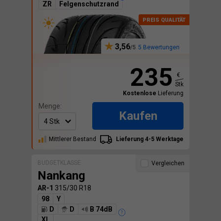
ZR
Felgenschutzrand
3,56
5 Bewertungen
235
€
Stk
Kostenlose
Lieferung
Menge:
Kaufen
Mittlerer Bestand
Lieferung 4-5 Werktage
BUDGETKLASSE
Vergleichen
Nankang
AR-1
315/30 R18
98
Y
D
D
B 74dB
XL