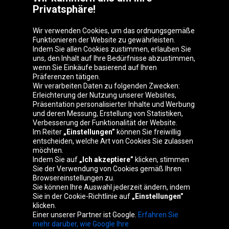
Privatsphäre!
Wir verwenden Cookies, um das ordnungsgemäße
Funktionieren der Website zu gewährleisten.
Indem Sie allen Cookies zustimmen, erlauben Sie
uns, den Inhalt auf Ihre Bedürfnisse abzustimmen,
wenn Sie Einkäufe basierend auf Ihren
Präferenzen tätigen.
Oponeo-Gruppe
Wir verarbeiten Daten zu folgenden Zwecken:
Erleichterung der Nutzung unserer Websites,
Präsentation personalisierter Inhalte und Werbung
und deren Messung, Erstellung von Statistiken,
Verbesserung der Funktionalität der Website.
Belgique
Česká
Deutschland
Éire
Im Reiter
„Einstellungen”
können Sie freiwillig
republika
entscheiden, welche Art von Cookies Sie zulassen
möchten.
Indem Sie auf
„Ich akzeptiere”
klicken, stimmen
Sie der Verwendung von Cookies gemäß Ihren
España
France
Italia
Magyarország
Browsereinstellungen zu.
Sie können Ihre Auswahl jederzeit ändern, indem
Sie in der Cookie-Richtlinie auf
„Einstellungen”
klicken.
Einer unserer Partner ist Google.
Erfahren Sie
Nederland
Polska
Slovenská
United
mehr darüber, wie Google Ihre
republika
Kingdom