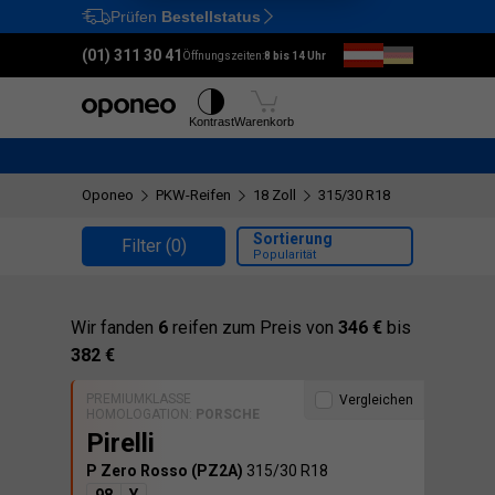
Prüfen
Bestellstatus
Ctrl
M
(01) 311 30 41
Öffnungszeiten:
8 bis 14 Uhr
Reifen
Felgen
Kontrast
Warenkorb
Oponeo
PKW-Reifen
18 Zoll
315/30 R18
Sortierung
Filter
(0)
Popularität
Wir fanden
6
reifen zum Preis von
346 €
bis
382 €
PREMIUMKLASSE
Vergleichen
HOMOLOGATION:
PORSCHE
Pirelli
P Zero Rosso (PZ2A)
315/30 R18