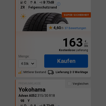
C
A
B 73dB
ZR
Felgenschutzrand
4,60
37 Bewertungen
163
€
Stk
Kostenlose
Lieferung
Menge:
Kaufen
Mittlerer Bestand
Lieferung 2-3 Werktage
PREMIUMKLASSE
Vergleichen
Yokohama
Advan A052
315/30 R18
98
Y
D
A
B 73dB