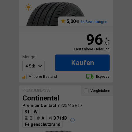
5,00
64 Bewertungen
96
€
Stk
Kostenlose
Lieferung
Menge:
Kaufen
Mittlerer Bestand
Express
PREMIUMKLASSE
Vergleichen
Continental
PremiumContact 7
225/45 R17
91
W
C
A
B 71dB
Felgenschutzrand