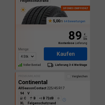
Felgenschutzrand
5,00
64 Bewertungen
89
€
Stk
Kostenlose
Lieferung
Menge:
Kaufen
Voller Bestad
Lieferung 3-4 Werktage
PREMIUMKLASSE
Vergleichen
Continental
AllSeasonContact
225/45 R17
94
V
C
B
B 72dB
XL
Felgenschutzrand