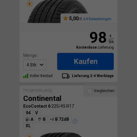
5,00
64 Bewertungen
98
€
Stk
Kostenlose
Lieferung
Menge:
Kaufen
Voller Bestad
Lieferung 3-4 Werktage
PREMIUMKLASSE
Vergleichen
Continental
EcoContact 6
225/45 R17
94
V
A
B
B 72dB
XL