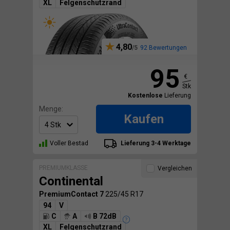
XL
Felgenschutzrand
4,80
92 Bewertungen
95
€
Stk
Kostenlose
Lieferung
Menge:
Kaufen
Voller Bestad
Lieferung 3-4 Werktage
PREMIUMKLASSE
Vergleichen
Continental
PremiumContact 7
225/45 R17
94
V
C
A
B 72dB
XL
Felgenschutzrand