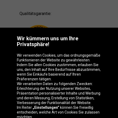
Qualitätsgarantie:
Wir kümmern uns um Ihre
Privatsphäre!
Wir verwenden Cookies, um das ordnungsgemäße
Funktionieren der Website zu gewährleisten.
Indem Sie allen Cookies zustimmen, erlauben Sie
uns, den Inhalt auf Ihre Bedürfnisse abzustimmen,
wenn Sie Einkäufe basierend auf Ihren
Präferenzen tätigen.
Oponeo-Gruppe
Wir verarbeiten Daten zu folgenden Zwecken:
Erleichterung der Nutzung unserer Websites,
Präsentation personalisierter Inhalte und Werbung
und deren Messung, Erstellung von Statistiken,
Verbesserung der Funktionalität der Website.
Belgique
Česká
Deutschland
Éire
Im Reiter
„Einstellungen”
können Sie freiwillig
republika
entscheiden, welche Art von Cookies Sie zulassen
möchten.