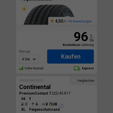
4,52
195 Bewertungen
96
€
Stk
Kostenlose
Lieferung
Menge:
Kaufen
Voller Bestad
Express
PREMIUMKLASSE
Vergleichen
Continental
PremiumContact 7
225/45 R17
94
Y
C
A
B 72dB
XL
Felgenschutzrand