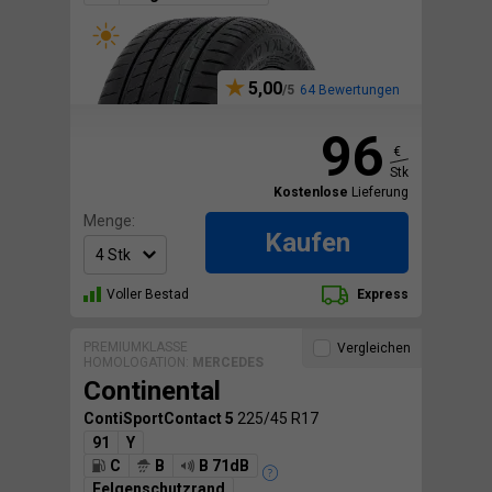
5,00
64 Bewertungen
96
€
Stk
Kostenlose
Lieferung
Menge:
Kaufen
Voller Bestad
Express
PREMIUMKLASSE
Vergleichen
HOMOLOGATION:
MERCEDES
Continental
ContiSportContact 5
225/45 R17
91
Y
C
B
B 71dB
Felgenschutzrand