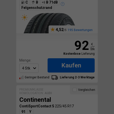
C
B
B 71dB
Felgenschutzrand
4,52
195 Bewertungen
92
€
Stk
Kostenlose
Lieferung
Menge:
Kaufen
Geringer Bestand
Lieferung 2-3 Werktage
PREMIUMKLASSE
Vergleichen
HOMOLOGATION:
AUDI
Continental
ContiSportContact 5
225/45 R17
91
Y