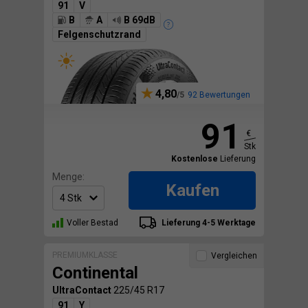
91
V
B
A
B 69dB
Felgenschutzrand
4,80
92 Bewertungen
91
€
Stk
Kostenlose
Lieferung
Menge:
Kaufen
Voller Bestad
Lieferung 4-5 Werktage
PREMIUMKLASSE
Vergleichen
Continental
UltraContact
225/45 R17
91
Y