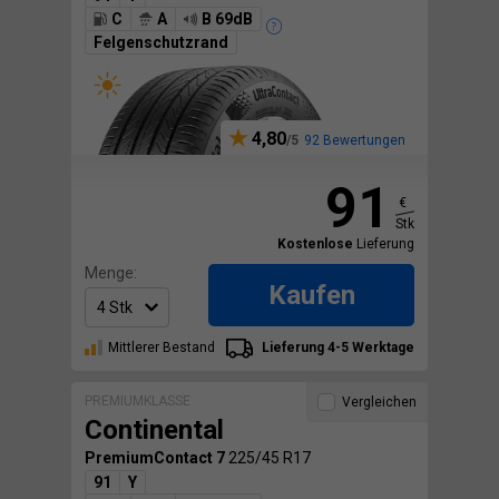
C
A
B 69dB
Felgenschutzrand
4,80
92 Bewertungen
91
€
Stk
Kostenlose
Lieferung
Menge:
Kaufen
Mittlerer Bestand
Lieferung 4-5 Werktage
PREMIUMKLASSE
Vergleichen
Continental
PremiumContact 7
225/45 R17
91
Y