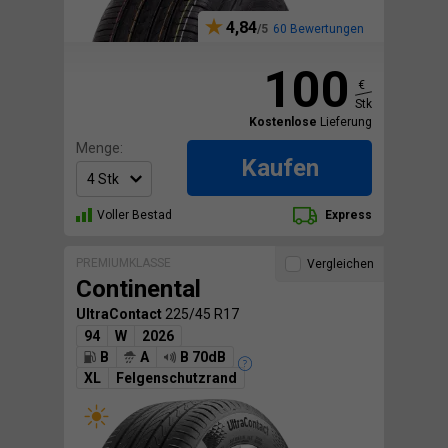
4,84
60 Bewertungen
100
€
Stk
Kostenlose
Lieferung
Menge:
Kaufen
Voller Bestad
Express
PREMIUMKLASSE
Vergleichen
Continental
UltraContact
225/45 R17
94
W
2026
B
A
B 70dB
XL
Felgenschutzrand