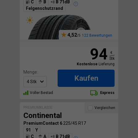
C
B
B 71dB
Felgenschutzrand
4,52
122 Bewertungen
94
€
Stk
Kostenlose
Lieferung
Menge:
Kaufen
Voller Bestad
Express
PREMIUMKLASSE
Vergleichen
Continental
PremiumContact 6
225/45 R17
91
Y
C
A
B 71dB