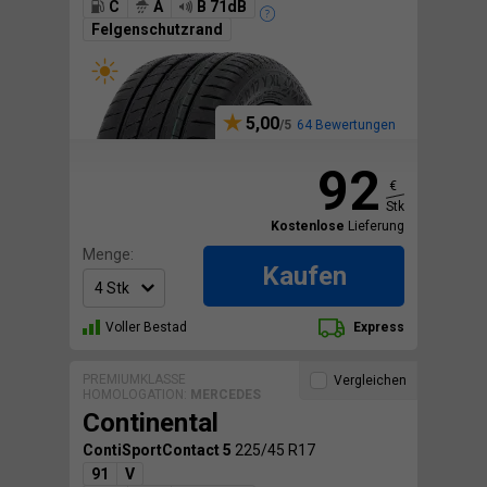
C
A
B 71dB
Felgenschutzrand
5,00
64 Bewertungen
92
€
Stk
Kostenlose
Lieferung
Menge:
Kaufen
Voller Bestad
Express
PREMIUMKLASSE
Vergleichen
HOMOLOGATION:
MERCEDES
Continental
ContiSportContact 5
225/45 R17
91
V