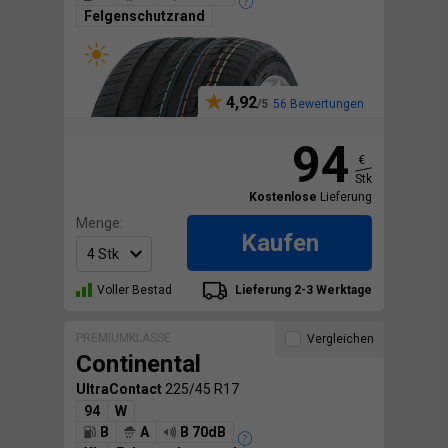
Felgenschutzrand
4,92
56 Bewertungen
94
€
Stk
Kostenlose
Lieferung
Menge:
Kaufen
Voller Bestad
Lieferung 2-3 Werktage
PREMIUMKLASSE
Vergleichen
Continental
UltraContact
225/45 R17
94
W
B
A
B 70dB