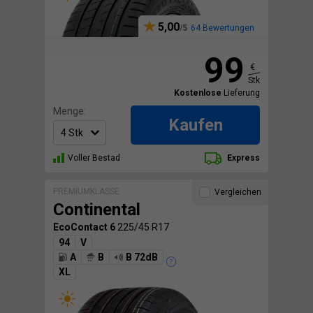
5,00
64 Bewertungen
99
€
Stk
Kostenlose
Lieferung
Menge:
Kaufen
Voller Bestad
Express
PREMIUMKLASSE
Vergleichen
Continental
EcoContact 6
225/45 R17
94
V
A
B
B 72dB
XL