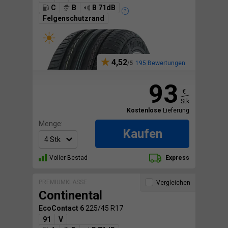
C
B
B 71dB
Felgenschutzrand
4,52
195 Bewertungen
93
€
Stk
Kostenlose
Lieferung
Menge:
Kaufen
Voller Bestad
Express
PREMIUMKLASSE
Vergleichen
Continental
EcoContact 6
225/45 R17
91
V