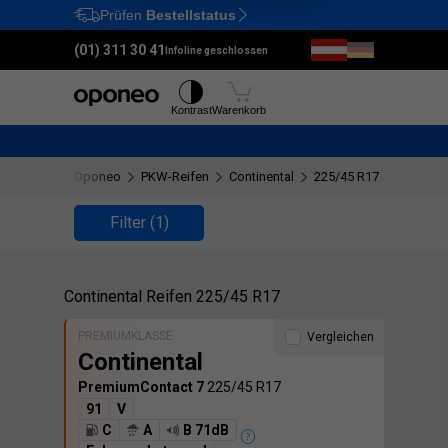
Prüfen
Bestellstatus
Ctrl
M
(01) 311 30 41
Infoline geschlossen
Reifen
Felgen
Kontrast
Warenkorb
Oponeo
PKW-Reifen
Continental
225/45 R17
Filter
(1)
Continental Reifen 225/45 R17
PREMIUMKLASSE
Vergleichen
Continental
PremiumContact 7
225/45 R17
91
V
C
A
B 71dB