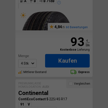
A
B
B 71dB
4,84
60 Bewertungen
93
€
Stk
Kostenlose
Lieferung
Menge:
Kaufen
Mittlerer Bestand
Express
PREMIUMKLASSE
Vergleichen
HOMOLOGATION:
AUDI
Continental
ContiEcoContact 5
225/45 R17
91
V