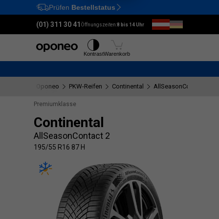
Prüfen
Bestellstatus
Ctrl
M
(01) 311 30 41
Öffnungszeiten:
8 bis 14 Uhr
Reifen
Felgen
Kontrast
Warenkorb
Oponeo
PKW-Reifen
Continental
AllSeasonContact 2
Premiumklasse
Continental
AllSeasonContact 2
195/55 R16 87 H