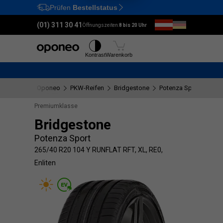
Prüfen
Bestellstatus
Ctrl
M
(01) 311 30 41
Öffnungszeiten:
8 bis 20 Uhr
Reifen
Felgen
Kontrast
Warenkorb
Oponeo
PKW-Reifen
Bridgestone
Potenza Sport
265/
Premiumklasse
Bridgestone
Potenza Sport
265/40 R20 104 Y RUNFLAT RFT, XL, RE0,
Enliten