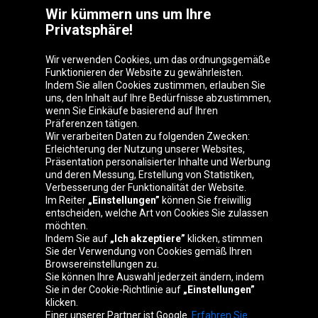
Wir kümmern uns um Ihre
Privatsphäre!
Wir verwenden Cookies, um das ordnungsgemäße
Funktionieren der Website zu gewährleisten.
Indem Sie allen Cookies zustimmen, erlauben Sie
uns, den Inhalt auf Ihre Bedürfnisse abzustimmen,
wenn Sie Einkäufe basierend auf Ihren
Präferenzen tätigen.
Oponeo-Gruppe
Wir verarbeiten Daten zu folgenden Zwecken:
Erleichterung der Nutzung unserer Websites,
Präsentation personalisierter Inhalte und Werbung
und deren Messung, Erstellung von Statistiken,
Verbesserung der Funktionalität der Website.
Belgique
Česká
Deutschland
Éire
Im Reiter
„Einstellungen”
können Sie freiwillig
republika
entscheiden, welche Art von Cookies Sie zulassen
möchten.
Indem Sie auf
„Ich akzeptiere”
klicken, stimmen
Sie der Verwendung von Cookies gemäß Ihren
España
France
Italia
Magyarország
Browsereinstellungen zu.
Sie können Ihre Auswahl jederzeit ändern, indem
Sie in der Cookie-Richtlinie auf
„Einstellungen”
klicken.
Einer unserer Partner ist Google.
Erfahren Sie
Nederland
Polska
Slovenská
United