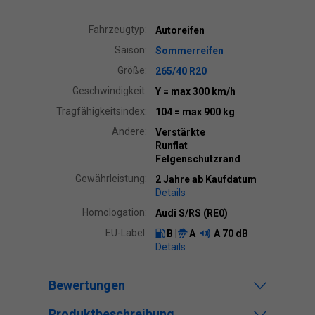
Fahrzeugtyp:
Autoreifen
Saison:
Sommerreifen
Größe:
265/40 R20
Geschwindigkeit:
Y
= max 300 km/h
Tragfähigkeitsindex:
104
= max 900 kg
Andere:
Verstärkte
Runflat
Felgenschutzrand
Gewährleistung:
2 Jahre ab Kaufdatum
Details
Homologation:
Audi S/RS (RE0)
EU-Label:
B
A
A
70 dB
Details
Bewertungen
Produktbeschreibung