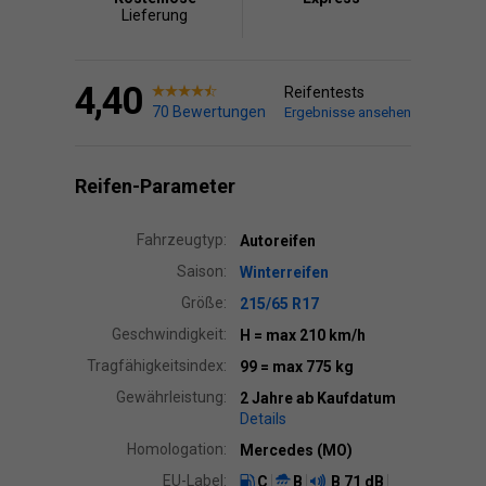
Lieferung
4,40
Reifentests
70 Bewertungen
Ergebnisse ansehen
Reifen-Parameter
Fahrzeugtyp:
Autoreifen
Saison:
Winterreifen
Größe:
215/65 R17
Geschwindigkeit:
H
= max 210 km/h
Tragfähigkeitsindex:
99
= max 775 kg
Gewährleistung:
2 Jahre ab Kaufdatum
Details
Homologation:
Mercedes (MO)
EU-Label:
C
B
B
71 dB