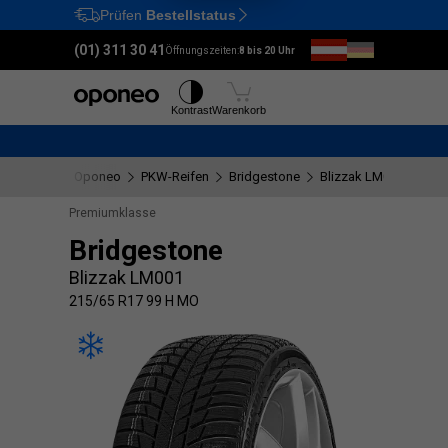
Prüfen
Bestellstatus
Ctrl
M
(01) 311 30 41
Öffnungszeiten:
8 bis 20 Uhr
Reifen
Felgen
Kontrast
Warenkorb
Oponeo
PKW-Reifen
Bridgestone
Blizzak LM001
215
Premiumklasse
Bridgestone
Blizzak LM001
215/65 R17 99 H MO