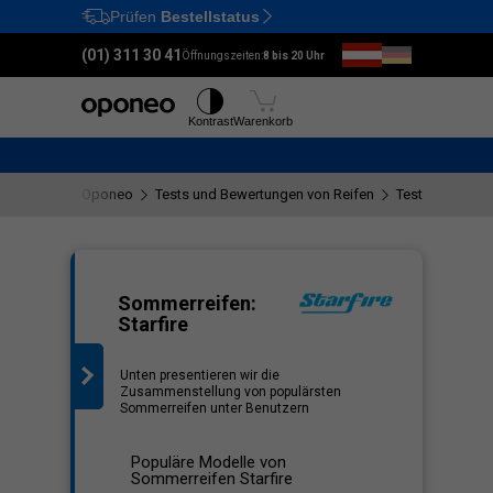
Prüfen
Bestellstatus
Ctrl
M
(01) 311 30 41
Öffnungszeiten:
8 bis 20 Uhr
Reifen
Felgen
Kontrast
Warenkorb
Oponeo
Tests und Bewertungen von Reifen
Tests der Starfi
iste
Sommerreifen:
Starfire
Unten presentieren wir die
Zusammenstellung von populärsten
Sommerreifen unter Benutzern
Populäre Modelle von
Sommerreifen Starfire