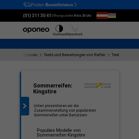
Prüfen
Bestellstatus
Ctrl
M
(01) 311 30 41
Öffnungszeiten:
8 bis 20 Uhr
Reifen
Felgen
Kontrast
Warenkorb
Oponeo
Tests und Bewertungen von Reifen
Tests der Kings
iste
Sommerreifen:
Kingstire
Unten presentieren wir die
Zusammenstellung von populärsten
Sommerreifen unter Benutzern
Populäre Modelle von
Sommerreifen Kingstire