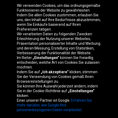
Wir verwenden Cookies, um das ordnungsgemäße
Funktionieren der Website zu gewährleisten.
Indem Sie allen Cookies zustimmen, erlauben Sie
uns, den Inhalt auf Ihre Bedürfnisse abzustimmen,
wenn Sie Einkäufe basierend auf Ihren
Präferenzen tätigen.
Oponeo-Gruppe
Wir verarbeiten Daten zu folgenden Zwecken:
Erleichterung der Nutzung unserer Websites,
Präsentation personalisierter Inhalte und Werbung
und deren Messung, Erstellung von Statistiken,
Verbesserung der Funktionalität der Website.
Belgique
Česká
Deutschland
Éire
Im Reiter
„Einstellungen”
können Sie freiwillig
republika
entscheiden, welche Art von Cookies Sie zulassen
möchten.
Indem Sie auf
„Ich akzeptiere”
klicken, stimmen
Sie der Verwendung von Cookies gemäß Ihren
España
France
Italia
Magyarország
Browsereinstellungen zu.
Sie können Ihre Auswahl jederzeit ändern, indem
Sie in der Cookie-Richtlinie auf
„Einstellungen”
klicken.
Einer unserer Partner ist Google.
Erfahren Sie
Nederland
Polska
Slovenská
United
mehr darüber, wie Google Ihre
republika
Kingdom
personenbezogenen Daten verarbeitet.