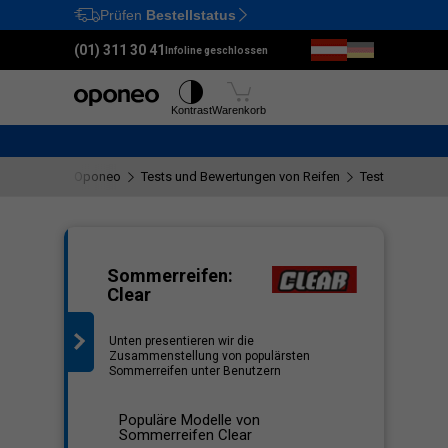
Prüfen
Bestellstatus
Ctrl
M
(01) 311 30 41
Infoline geschlossen
Reifen
Felgen
Kontrast
Warenkorb
Oponeo
Tests und Bewertungen von Reifen
Tests der Clear
iste
Sommerreifen:
Clear
Unten presentieren wir die
Zusammenstellung von populärsten
Sommerreifen unter Benutzern
Populäre Modelle von
Sommerreifen Clear