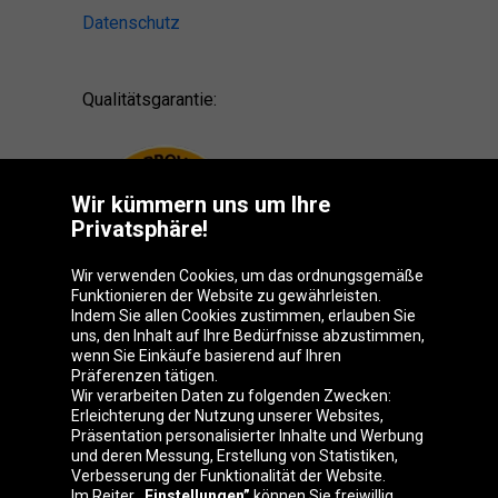
Datenschutz
Qualitätsgarantie:
Wir kümmern uns um Ihre
Privatsphäre!
Wir verwenden Cookies, um das ordnungsgemäße
Funktionieren der Website zu gewährleisten.
Indem Sie allen Cookies zustimmen, erlauben Sie
uns, den Inhalt auf Ihre Bedürfnisse abzustimmen,
wenn Sie Einkäufe basierend auf Ihren
Präferenzen tätigen.
Oponeo-Gruppe
Wir verarbeiten Daten zu folgenden Zwecken:
Erleichterung der Nutzung unserer Websites,
Präsentation personalisierter Inhalte und Werbung
und deren Messung, Erstellung von Statistiken,
Verbesserung der Funktionalität der Website.
Belgique
Česká
Deutschland
Éire
Im Reiter
„Einstellungen”
können Sie freiwillig