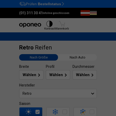
Prüfen
Bestellstatus
Ctrl
M
(01) 311 30 41
Infoline geschlossen
Reifen
Felgen
Kontrast
Warenkorb
Retro
Reifen
Nach Größe
Nach Auto
Breite
Profil
Durchmesser
Hersteller
Retro
Saison