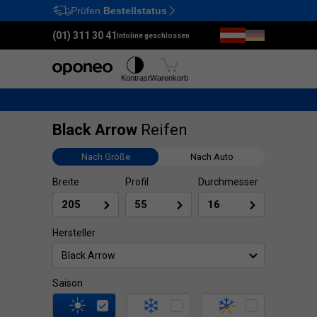
Prüfen
Bestellstatus
Ctrl
M
(01) 311 30 41
Infoline geschlossen
Reifen
Felgen
Kontrast
Warenkorb
Black Arrow
Reifen
Nach Größe
Nach Auto
Breite
Profil
Durchmesser
Hersteller
Black Arrow
Saison