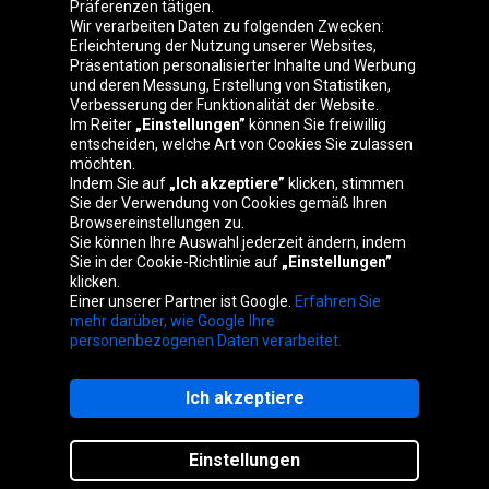
Präferenzen tätigen.
Oponeo-Gruppe
Wir verarbeiten Daten zu folgenden Zwecken:
Erleichterung der Nutzung unserer Websites,
Präsentation personalisierter Inhalte und Werbung
und deren Messung, Erstellung von Statistiken,
Verbesserung der Funktionalität der Website.
Belgique
Česká
Deutschland
Éire
Im Reiter
„Einstellungen”
können Sie freiwillig
republika
entscheiden, welche Art von Cookies Sie zulassen
möchten.
Indem Sie auf
„Ich akzeptiere”
klicken, stimmen
Sie der Verwendung von Cookies gemäß Ihren
España
France
Italia
Magyarország
Browsereinstellungen zu.
Sie können Ihre Auswahl jederzeit ändern, indem
Sie in der Cookie-Richtlinie auf
„Einstellungen”
klicken.
Einer unserer Partner ist Google.
Erfahren Sie
Nederland
Polska
Slovenská
United
mehr darüber, wie Google Ihre
republika
Kingdom
personenbezogenen Daten verarbeitet.
Ich akzeptiere
Website-Karte
Einstellungen