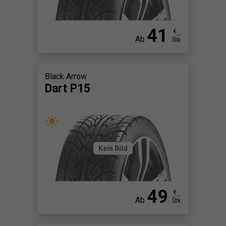
41
€
Ab
Stk
Black Arrow
Dart P15
Kein Bild
49
€
Ab
Stk