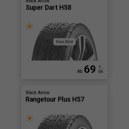
Black Arrow
Super Dart H58
Kein Bild
69
€
Ab
Stk
Black Arrow
Rangetour Plus H57