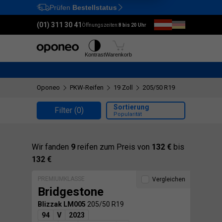
Prüfen
Bestellstatus
Ctrl
M
(01) 311 30 41
Öffnungszeiten:
8 bis 20 Uhr
Reifen
Felgen
Kontrast
Warenkorb
Oponeo
PKW-Reifen
19 Zoll
205/50 R19
Sortierung
Filter
(0)
Popularität
Wir fanden
9
reifen zum Preis von
132 €
bis
132 €
PREMIUMKLASSE
Vergleichen
Bridgestone
Blizzak LM005
205/50 R19
94
V
2023