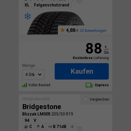
XL
Felgenschutzrand
4,88
22 Bewertungen
88
€
Stk
Kostenlose
Lieferung
Menge:
Kaufen
Voller Bestad
Express
PREMIUMKLASSE
Vergleichen
Bridgestone
Blizzak LM005
205/50 R19
94
V
C
A
B 71dB