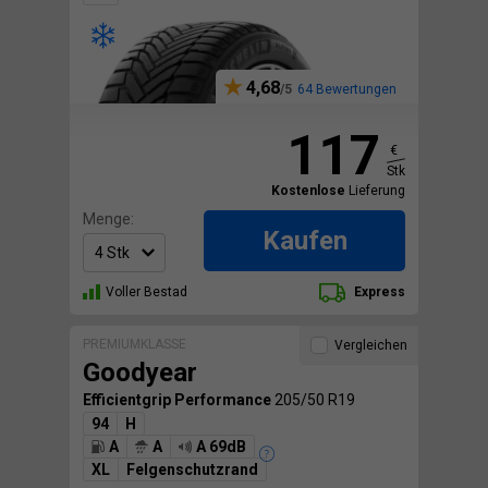
4,68
64 Bewertungen
117
€
Stk
Kostenlose
Lieferung
Menge:
Kaufen
Voller Bestad
Express
PREMIUMKLASSE
Vergleichen
Goodyear
Efficientgrip Performance
205/50 R19
94
H
A
A
A 69dB
XL
Felgenschutzrand