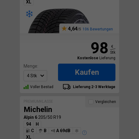
XL
4,64
106 Bewertungen
98
€
Stk
Kostenlose
Lieferung
Menge:
Kaufen
Voller Bestad
Lieferung 2-3 Werktage
PREMIUMKLASSE
Vergleichen
Michelin
Alpin 6
205/50 R19
94
H
C
B
A 69dB
XL