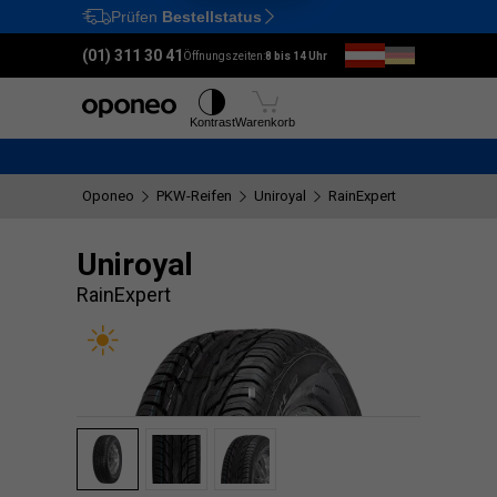
Prüfen
Bestellstatus
Ctrl
M
(01) 311 30 41
Öffnungszeiten:
8 bis 14 Uhr
Reifen
Felgen
Kontrast
Warenkorb
Oponeo
PKW-Reifen
Uniroyal
RainExpert
Uniroyal
RainExpert