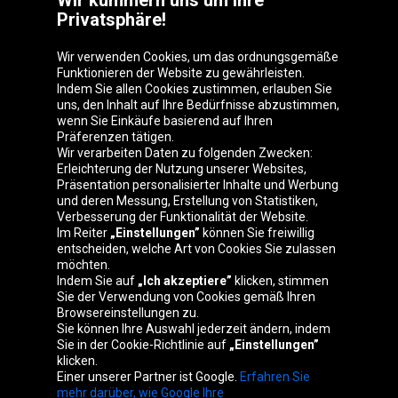
Wir kümmern uns um Ihre
Privatsphäre!
Wir verwenden Cookies, um das ordnungsgemäße
Funktionieren der Website zu gewährleisten.
Indem Sie allen Cookies zustimmen, erlauben Sie
uns, den Inhalt auf Ihre Bedürfnisse abzustimmen,
wenn Sie Einkäufe basierend auf Ihren
Präferenzen tätigen.
Oponeo-Gruppe
Wir verarbeiten Daten zu folgenden Zwecken:
Erleichterung der Nutzung unserer Websites,
Präsentation personalisierter Inhalte und Werbung
und deren Messung, Erstellung von Statistiken,
Verbesserung der Funktionalität der Website.
Belgique
Česká
Deutschland
Éire
Im Reiter
„Einstellungen”
können Sie freiwillig
republika
entscheiden, welche Art von Cookies Sie zulassen
möchten.
Indem Sie auf
„Ich akzeptiere”
klicken, stimmen
Sie der Verwendung von Cookies gemäß Ihren
España
France
Italia
Magyarország
Browsereinstellungen zu.
Sie können Ihre Auswahl jederzeit ändern, indem
Sie in der Cookie-Richtlinie auf
„Einstellungen”
klicken.
Einer unserer Partner ist Google.
Erfahren Sie
Nederland
Polska
Slovenská
United
mehr darüber, wie Google Ihre
republika
Kingdom