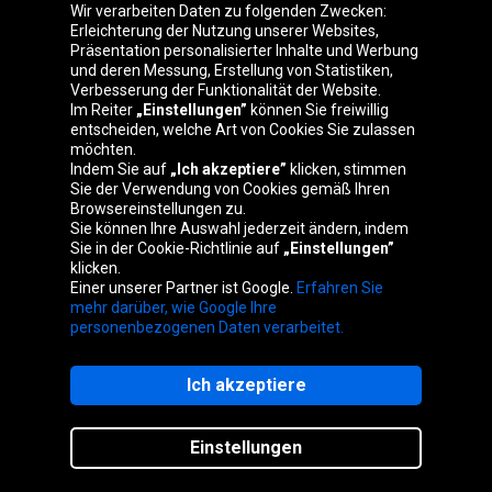
Oponeo-Gruppe
Wir verarbeiten Daten zu folgenden Zwecken:
Erleichterung der Nutzung unserer Websites,
Präsentation personalisierter Inhalte und Werbung
und deren Messung, Erstellung von Statistiken,
Verbesserung der Funktionalität der Website.
Belgique
Česká
Deutschland
Éire
Im Reiter
„Einstellungen”
können Sie freiwillig
republika
entscheiden, welche Art von Cookies Sie zulassen
möchten.
Indem Sie auf
„Ich akzeptiere”
klicken, stimmen
Sie der Verwendung von Cookies gemäß Ihren
España
France
Italia
Magyarország
Browsereinstellungen zu.
Sie können Ihre Auswahl jederzeit ändern, indem
Sie in der Cookie-Richtlinie auf
„Einstellungen”
klicken.
Einer unserer Partner ist Google.
Erfahren Sie
Nederland
Polska
Slovenská
United
mehr darüber, wie Google Ihre
republika
Kingdom
personenbezogenen Daten verarbeitet.
Ich akzeptiere
Website-Karte
Einstellungen