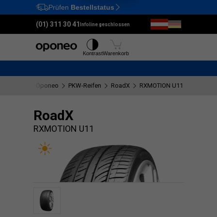
Prüfen
Bestellstatus
Ctrl
M
(01) 311 30 41
Infoline geschlossen
Reifen
Felgen
Kontrast
Warenkorb
Oponeo
PKW-Reifen
RoadX
RXMOTION U11
RoadX
RXMOTION U11