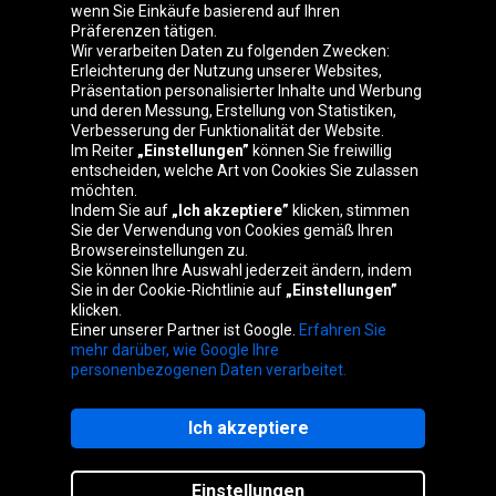
wenn Sie Einkäufe basierend auf Ihren
Präferenzen tätigen.
Oponeo-Gruppe
Wir verarbeiten Daten zu folgenden Zwecken:
Erleichterung der Nutzung unserer Websites,
Präsentation personalisierter Inhalte und Werbung
und deren Messung, Erstellung von Statistiken,
Verbesserung der Funktionalität der Website.
Belgique
Česká
Deutschland
Éire
Im Reiter
„Einstellungen”
können Sie freiwillig
republika
entscheiden, welche Art von Cookies Sie zulassen
möchten.
Indem Sie auf
„Ich akzeptiere”
klicken, stimmen
Sie der Verwendung von Cookies gemäß Ihren
España
France
Italia
Magyarország
Browsereinstellungen zu.
Sie können Ihre Auswahl jederzeit ändern, indem
Sie in der Cookie-Richtlinie auf
„Einstellungen”
klicken.
Einer unserer Partner ist Google.
Erfahren Sie
Nederland
Polska
Slovenská
United
mehr darüber, wie Google Ihre
republika
Kingdom
personenbezogenen Daten verarbeitet.
Ich akzeptiere
Website-Karte
Einstellungen