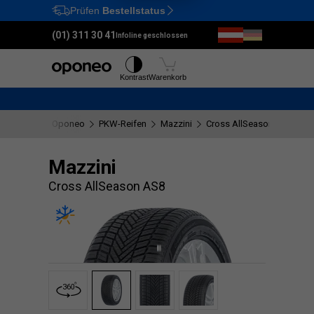
Prüfen
Bestellstatus
Ctrl
M
(01) 311 30 41
Infoline geschlossen
Reifen
Felgen
Kontrast
Warenkorb
Oponeo
PKW-Reifen
Mazzini
Cross AllSeason AS8
Mazzini
Cross AllSeason AS8