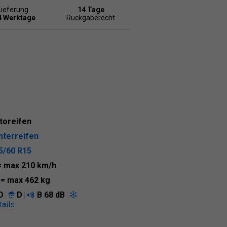
Lieferung
14 Tage
4 Werktage
Rückgaberecht
toreifen
nterreifen
5/60 R15
= max 210 km/h
1
= max 462 kg
D
D
B
68 dB
tails