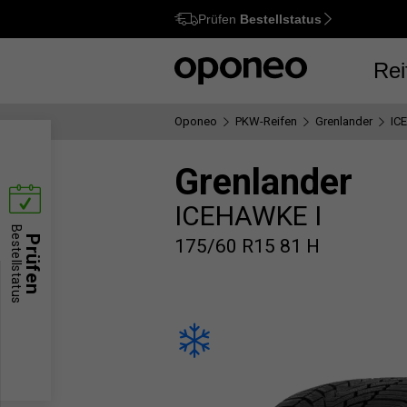
Prüfen
Bestellstatus
Ctrl
M
Rei
Oponeo
PKW-Reifen
Grenlander
IC
Grenlander
ICEHAWKE I
Bestellstatus
Prüfen
175/60 R15 81 H