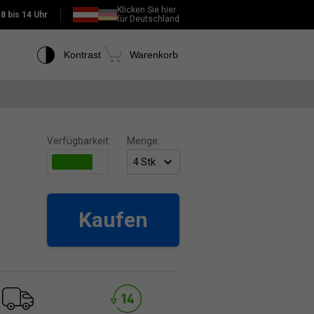
Klicken Sie hier
:
8 bis 14 Uhr
für Deutschland
Kontrast
Warenkorb
Verfügbarkeit:
Menge:
Kaufen