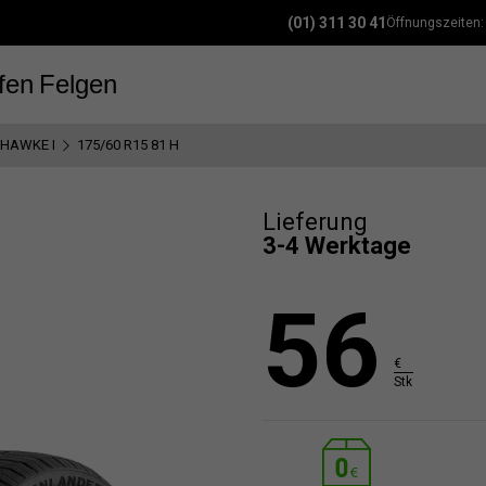
(01) 311 30 41
Öffnungszeiten
fen
Felgen
EHAWKE I
175/60 R15 81 H
Lieferung
3-4 Werktage
56
€
Stk