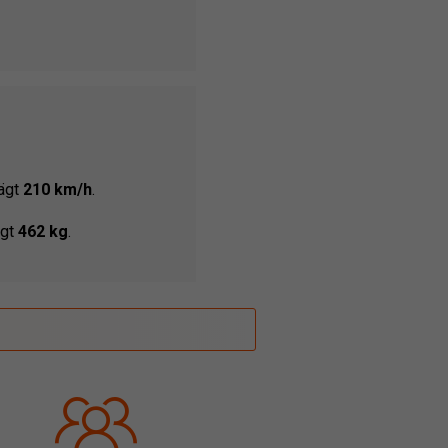
rägt
210 km/h
.
ägt
462 kg
.