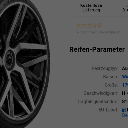
Kostenlose
Lieferung
3-
Wir sammeln Bewertungen.
Reifen-Parameter
Fahrzeugtyp:
Au
Saison:
Wi
Größe:
17
Geschwindigkeit:
H
Tragfähigkeitsindex:
8
EU-Label:
De