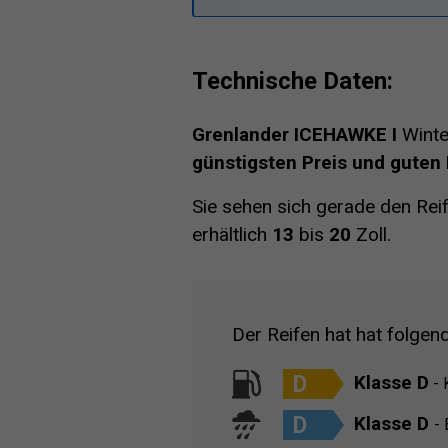
Technische Daten:
Grenlander ICEHAWKE I
Winter
günstigsten Preis und guten
Sie sehen sich gerade den Rei
erhältlich
13
bis
20
Zoll.
Der Reifen hat hat folgen
D
Klasse D
- 
D
Klasse D
-