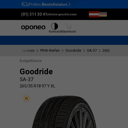
Prüfen
Bestellstatus
Ctrl
M
(01) 311 30 41
Infoline geschlossen
Reifen
Felgen
Kontrast
Warenkorb
Oponeo
PKW-Reifen
Goodride
SA-37
265/35 R18 97 
Budgetklasse
Goodride
SA-37
265/35 R18 97 Y XL