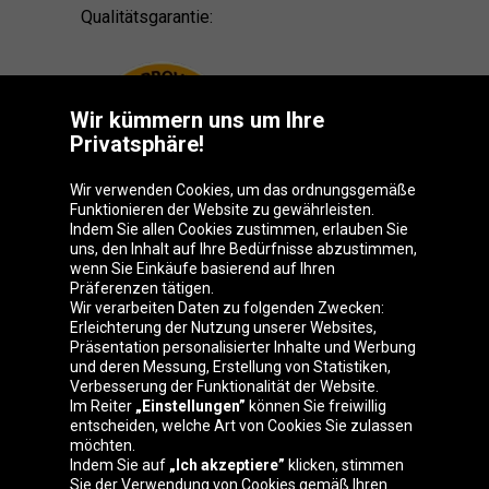
Qualitätsgarantie:
Wir kümmern uns um Ihre
Privatsphäre!
Wir verwenden Cookies, um das ordnungsgemäße
Funktionieren der Website zu gewährleisten.
Indem Sie allen Cookies zustimmen, erlauben Sie
uns, den Inhalt auf Ihre Bedürfnisse abzustimmen,
wenn Sie Einkäufe basierend auf Ihren
Präferenzen tätigen.
Oponeo-Gruppe
Wir verarbeiten Daten zu folgenden Zwecken:
Erleichterung der Nutzung unserer Websites,
Präsentation personalisierter Inhalte und Werbung
und deren Messung, Erstellung von Statistiken,
Verbesserung der Funktionalität der Website.
Belgique
Česká
Deutschland
Éire
Im Reiter
„Einstellungen”
können Sie freiwillig
republika
entscheiden, welche Art von Cookies Sie zulassen
möchten.
Indem Sie auf
„Ich akzeptiere”
klicken, stimmen
Sie der Verwendung von Cookies gemäß Ihren