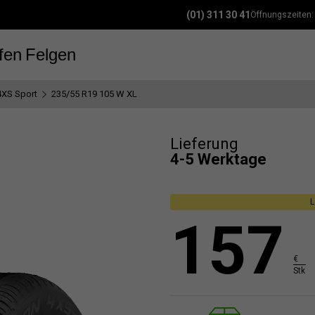
(01) 311 30 41
Öffnungszeiten
fen
Felgen
4XS Sport
235/55 R19 105 W XL
Lieferung
4-5 Werktage
L
157
€
Stk