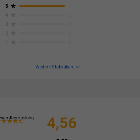
5
1
4
0
3
0
2
0
1
0
Weitere Statistiken
4,56
samtbeurteilung: