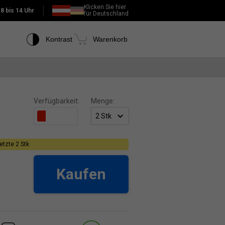
Klicken Sie hier
:
8 bis 14 Uhr
für Deutschland
Kontrast
Warenkorb
Verfügbarkeit:
Menge:
etzte 2 Stk
Kaufen