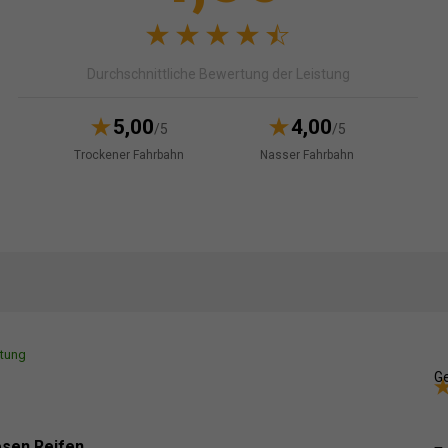
Durchschnittliche Bewertung der Leistung
5,00
4,00
/5
/5
Trockener Fahrbahn
Nasser Fahrbahn
rtung
Ge
esen Reifen