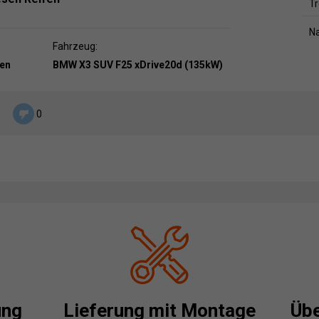
T
N
Fahrzeug:
en
BMW X3 SUV F25 xDrive20d (135kW)
0
ung
Lieferung mit Montage
Übe