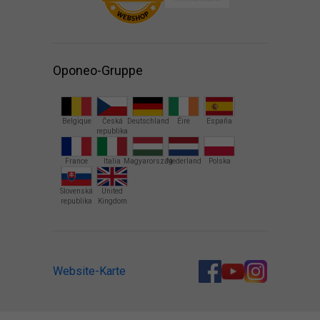
Oponeo-Gruppe
Belgique
Česká
Deutschland
Éire
España
republika
France
Italia
Magyarország
Nederland
Polska
Slovenská
United
republika
Kingdom
Website-Karte