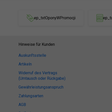
ep_txtOponyWPromocji
ep_t
Hinweise für Kunden
Auskunftsstelle
Artikeln
Widerruf des Vertrags
(Umtausch oder Rückgabe)
Gewährleistungsanspruch
Zahlungsarten
AGB