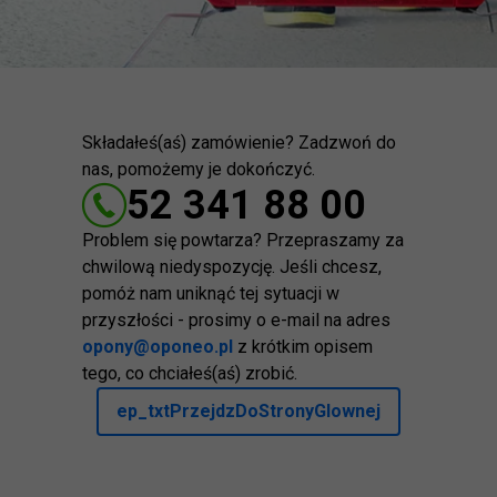
Składałeś(aś) zamówienie? Zadzwoń do
nas, pomożemy je dokończyć.
52 341 88 00
Problem się powtarza? Przepraszamy za
chwilową niedyspozycję. Jeśli chcesz,
pomóż nam uniknąć tej sytuacji w
przyszłości - prosimy o e-mail na adres
opony@oponeo.pl
z krótkim opisem
tego, co chciałeś(aś) zrobić.
ep_txtPrzejdzDoStronyGlownej