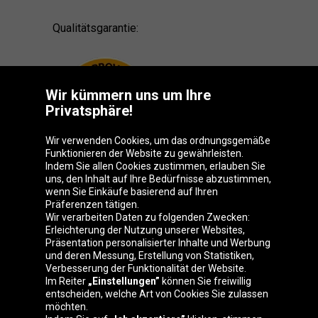
Qualitätsgarantie:
Wir kümmern uns um Ihre
Privatsphäre!
Wir verwenden Cookies, um das ordnungsgemäße
Funktionieren der Website zu gewährleisten.
Indem Sie allen Cookies zustimmen, erlauben Sie
uns, den Inhalt auf Ihre Bedürfnisse abzustimmen,
wenn Sie Einkäufe basierend auf Ihren
Präferenzen tätigen.
Oponeo-Gruppe
Wir verarbeiten Daten zu folgenden Zwecken:
Erleichterung der Nutzung unserer Websites,
Präsentation personalisierter Inhalte und Werbung
und deren Messung, Erstellung von Statistiken,
Verbesserung der Funktionalität der Website.
Belgique
Česká
Deutschland
Éire
Im Reiter
„Einstellungen”
können Sie freiwillig
republika
entscheiden, welche Art von Cookies Sie zulassen
möchten.