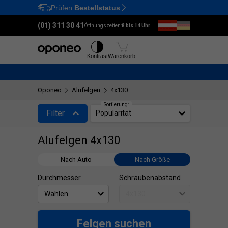
Prüfen
Bestellstatus
Ctrl
M
(01) 311 30 41
Öffnungszeiten:
8 bis 14 Uhr
Reifen
Felgen
Kontrast
Warenkorb
Oponeo
Alufelgen
4x130
Sortierung:
Filter
Popularität
Alufelgen 4x130
Nach Auto
Nach Größe
Durchmesser
Schraubenabstand
Felgen suchen