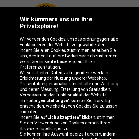
Wir kümmern uns um Ihre
Privatsphäre!
Wir verwenden Cookies, um das ordnungsgemäße
Funktionieren der Website zu gewährleisten.
Indem Sie allen Cookies zustimmen, erlauben Sie
uns, den Inhalt auf Ihre Bedürfnisse abzustimmen,
wenn Sie Einkäufe basierend auf Ihren
Präferenzen tätigen.
Oponeo-Gruppe
Wir verarbeiten Daten zu folgenden Zwecken:
Erleichterung der Nutzung unserer Websites,
Präsentation personalisierter Inhalte und Werbung
und deren Messung, Erstellung von Statistiken,
Verbesserung der Funktionalität der Website.
Belgique
Česká
Deutschland
Éire
Im Reiter
„Einstellungen”
können Sie freiwillig
republika
entscheiden, welche Art von Cookies Sie zulassen
möchten.
Indem Sie auf
„Ich akzeptiere”
klicken, stimmen
Sie der Verwendung von Cookies gemäß Ihren
España
France
Italia
Magyarország
Browsereinstellungen zu.
Sie können Ihre Auswahl jederzeit ändern, indem