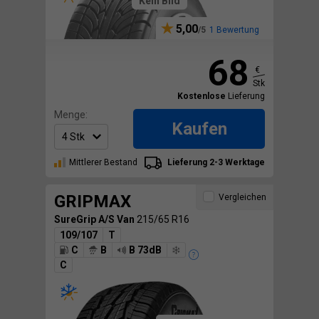
Kein Bild
5,00
1 Bewertung
68
€
Stk
Kostenlose
Lieferung
Menge:
Kaufen
Mittlerer Bestand
Lieferung 2-3 Werktage
GRIPMAX
Vergleichen
SureGrip A/S Van
215/65 R16
109/107
T
C
B
B 73dB
C