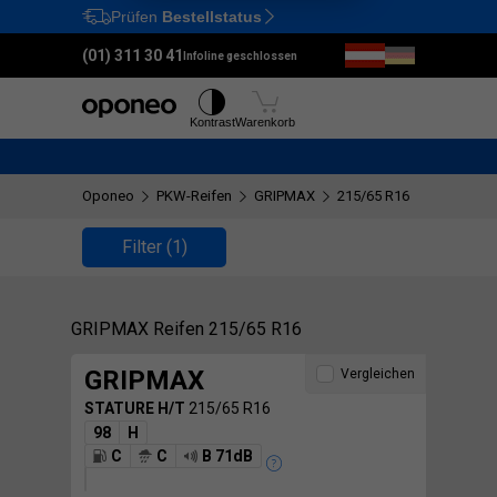
Prüfen
Bestellstatus
Ctrl
M
(01) 311 30 41
Infoline geschlossen
Reifen
Felgen
Kontrast
Warenkorb
Oponeo
PKW-Reifen
GRIPMAX
215/65 R16
Filter
(1)
GRIPMAX Reifen 215/65 R16
GRIPMAX
Vergleichen
STATURE H/T
215/65 R16
98
H
C
C
B 71dB