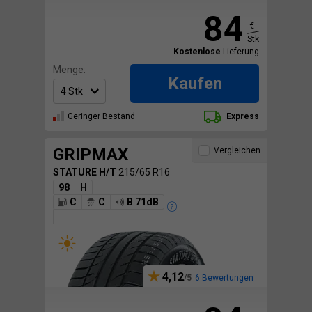
84
€
Stk
Kostenlose
Lieferung
Menge:
Kaufen
Geringer Bestand
Express
GRIPMAX
Vergleichen
STATURE H/T
215/65 R16
98
H
C
C
B 71dB
4,12
6 Bewertungen