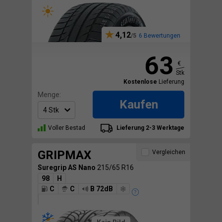
4,12
6 Bewertungen
63
€
Stk
Kostenlose
Lieferung
Menge:
Kaufen
Voller Bestad
Lieferung 2-3 Werktage
GRIPMAX
Vergleichen
Suregrip AS Nano
215/65 R16
98
H
C
C
B 72dB