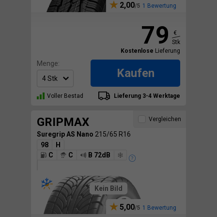
2,00
1 Bewertung
79
€
Stk
Kostenlose
Lieferung
Menge:
Kaufen
Voller Bestad
Lieferung 3-4 Werktage
GRIPMAX
Vergleichen
Suregrip AS Nano
215/65 R16
98
H
C
C
B 72dB
Kein Bild
5,00
1 Bewertung