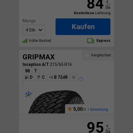
84
€
Stk
Kostenlose
Lieferung
Menge:
Kaufen
Voller Bestad
Express
GRIPMAX
Vergleichen
Inception A/T
215/65 R16
98
T
D
C
B 72dB
5,00
1 Bewertung
95
€
Stk