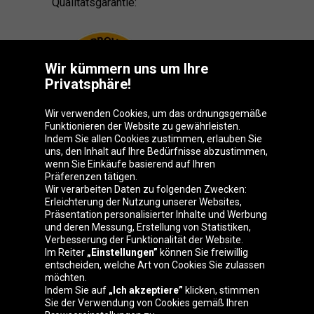
Qualitätsgarantie:
Wir kümmern uns um Ihre
Privatsphäre!
Wir verwenden Cookies, um das ordnungsgemäße
Funktionieren der Website zu gewährleisten.
Indem Sie allen Cookies zustimmen, erlauben Sie
uns, den Inhalt auf Ihre Bedürfnisse abzustimmen,
wenn Sie Einkäufe basierend auf Ihren
Präferenzen tätigen.
Oponeo-Gruppe
Wir verarbeiten Daten zu folgenden Zwecken:
Erleichterung der Nutzung unserer Websites,
Präsentation personalisierter Inhalte und Werbung
und deren Messung, Erstellung von Statistiken,
Verbesserung der Funktionalität der Website.
Belgique
Česká
Deutschland
Éire
Im Reiter
„Einstellungen”
können Sie freiwillig
republika
entscheiden, welche Art von Cookies Sie zulassen
möchten.
Indem Sie auf
„Ich akzeptiere”
klicken, stimmen
Sie der Verwendung von Cookies gemäß Ihren
España
France
Italia
Magyarország