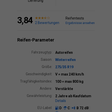
Lieferung
3,84
Reifentests
2 Bewertungen
Ergebnisse ansehen
Reifen-Parameter
Fahrzeugtyp:
Autoreifen
Saison:
Winterreifen
Größe:
275/35 R19
Geschwindigkeit:
V
= max 240 km/h
Tragfähigkeitsindex:
100
= max 800 kg
Andere:
Verstärkte
Gewährleistung:
2 Jahre ab Kaufdatum
Details
EU-Label:
D
C
B
72 dB