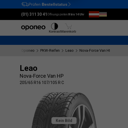
Prüfen
Bestellstatus
Ctrl
M
(01) 311 30 41
Öffnungszeiten:
8 bis 14 Uhr
Reifen
Felgen
Kontrast
Warenkorb
Oponeo
PKW-Reifen
Leao
Nova-Force Van HP
205/65
Leao
Nova-Force Van HP
205/65 R16 107/105 R C
Kein Bild